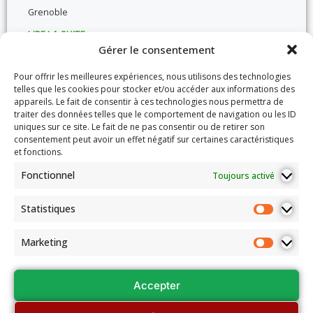
Grenoble
LIRE LA SUITE »
Gérer le consentement
13/06/2026
Pour offrir les meilleures expériences, nous utilisons des technologies
telles que les cookies pour stocker et/ou accéder aux informations des
appareils. Le fait de consentir à ces technologies nous permettra de
traiter des données telles que le comportement de navigation ou les ID
PALMARÈS
uniques sur ce site. Le fait de ne pas consentir ou de retirer son
consentement peut avoir un effet négatif sur certaines caractéristiques
et fonctions.
Fonctionnel
Toujours activé
Statistiques
Marketing
Vainqueurs de la Coupe d’Eté Challenge x 2
Lundi 1er juin 2026 à la Maison du Bridge de Charbonnières-
Accepter
les-Bains Félicitations à Véronique TEDESCHI & Pascal