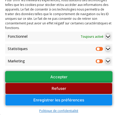
Pour offrir les meilleures expériences, nous utilisons des technologies
La
du Comité
telles que les cookies pour stocker et/ou accéder aux informations des
Fédération
69260 Charbonnières-les-Bains
Email: secretariat.colybridge@gmail.com
appareils. Le fait de consentir à ces technologies nous permettra de
Française
Jeunesse
de Bridge
traiter des données telles que le comportement de navigation ou les ID
Tél: 04 78 42 10 89
Mentions
uniques sur ce site. Le fait de ne pas consentir ou de retirer son
consentement peut avoir un effet négatif sur certaines caractéristiques et
Légales
fonctions.
Les
documents
Fonctionnel
Toujours activé
de
l’association
Statistiques
Assemblées
Générales
Marketing
et Conseils
régionaux
Accepter
Refuser
Enregistrer les préférences
© Colybridge 2026
Politique de confidentialité