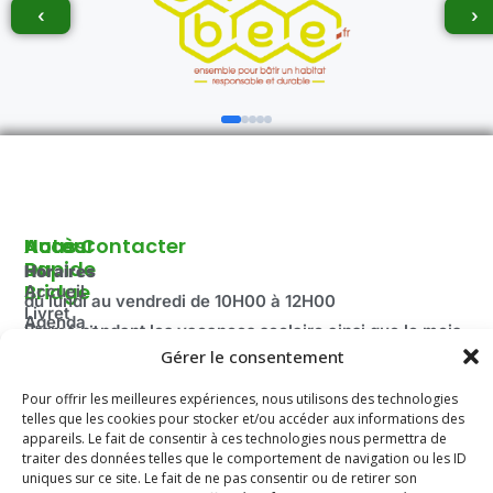
‹
›
Autour
Accès
Nous Contacter
Du
Rapide
Horaires
Bridge
Accueil
du lundi au vendredi de 10H00 à 12H00
Livret
Agenda
Fermé pendant les vacances scolaire ainsi que le mois
d'accueil
2025-
Gérer le consentement
d’août.
Découvrir
2026
Adresse:
le Bridge
Compétitions
100 route de Paris
Pour offrir les meilleures expériences, nous utilisons des technologies
La
du Comité
telles que les cookies pour stocker et/ou accéder aux informations des
Fédération
69260 Charbonnières-les-Bains
Email: secretariat.colybridge@gmail.com
appareils. Le fait de consentir à ces technologies nous permettra de
Française
Jeunesse
traiter des données telles que le comportement de navigation ou les ID
de Bridge
Tél: 04 78 42 10 89
uniques sur ce site. Le fait de ne pas consentir ou de retirer son
Mentions