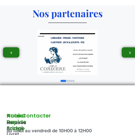
Nos partenaires
‹
›
Autour
Accès
Nous Contacter
Du
Rapide
Horaires
Bridge
Accueil
du lundi au vendredi de 10H00 à 12H00
Livret