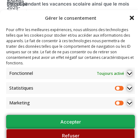
Agenda
Fermé pendant les vacances scolaire ainsi que le mois
d'accueil
2025-
d’août.
Découvrir
2026
Adresse:
le Bridge
Gérer le consentement
Compétitions
100 route de Paris
La
du Comité
Fédération
Pour offrir les meilleures expériences, nous utilisons des technologies
69260 Charbonnières-les-Bains
Email: secretariat.colybridge@gmail.com
Française
telles que les cookies pour stocker et/ou accéder aux informations des
Jeunesse
de Bridge
appareils. Le fait de consentir à ces technologies nous permettra de
Tél: 04 78 42 10 89
Mentions
traiter des données telles que le comportement de navigation ou les ID
Légales
uniques sur ce site. Le fait de ne pas consentir ou de retirer son
consentement peut avoir un effet négatif sur certaines caractéristiques et
Les
fonctions.
documents
de
Fonctionnel
Toujours activé
l’association
Assemblées
Statistiques
Générales
et Conseils
Marketing
régionaux
Accepter
Refuser