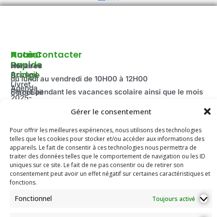
Autour
Accès
Nous Contacter
Du
Rapide
Horaires
Bridge
Accueil
du lundi au vendredi de 10H00 à 12H00
Livret
Agenda
Fermé pendant les vacances scolaire ainsi que le mois
d'accueil
2025-
d’août.
Découvrir
2026
Adresse:
Gérer le consentement
le Bridge
Compétitions
100 route de Paris
La
du Comité
Pour offrir les meilleures expériences, nous utilisons des technologies
Fédération
69260 Charbonnières-les-Bains
Email: secretariat.colybridge@gmail.com
telles que les cookies pour stocker et/ou accéder aux informations des
Française
Jeunesse
appareils. Le fait de consentir à ces technologies nous permettra de
de Bridge
Tél: 04 78 42 10 89
traiter des données telles que le comportement de navigation ou les ID
Mentions
uniques sur ce site. Le fait de ne pas consentir ou de retirer son
Légales
consentement peut avoir un effet négatif sur certaines caractéristiques et
Les
fonctions.
documents
Fonctionnel
Toujours activé
de
l’association