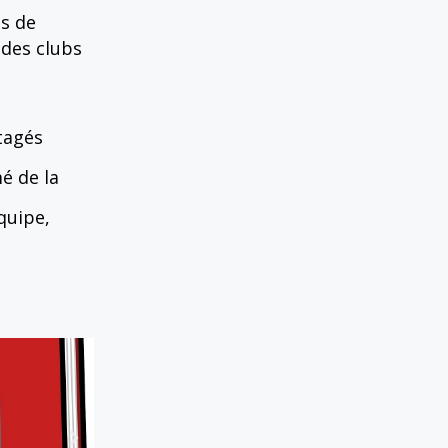
es de
des clubs
tagés
é de la
quipe,