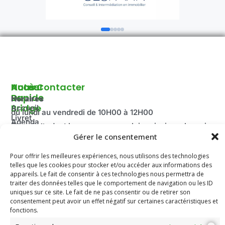
Autour
Accès
Nous Contacter
Du
Rapide
Horaires
Bridge
Accueil
du lundi au vendredi de 10H00 à 12H00
Livret
Agenda
Fermé pendant les vacances scolaire ainsi que le mois
d'accueil
2025-
Gérer le consentement
d’août.
Découvrir
2026
Adresse:
le Bridge
Compétitions
Pour offrir les meilleures expériences, nous utilisons des technologies
100 route de Paris
La
telles que les cookies pour stocker et/ou accéder aux informations des
du Comité
Fédération
69260 Charbonnières-les-Bains
Email: secretariat.colybridge@gmail.com
appareils. Le fait de consentir à ces technologies nous permettra de
Française
Jeunesse
traiter des données telles que le comportement de navigation ou les ID
de Bridge
Tél: 04 78 42 10 89
uniques sur ce site. Le fait de ne pas consentir ou de retirer son
Mentions
consentement peut avoir un effet négatif sur certaines caractéristiques et
Légales
fonctions.
Les