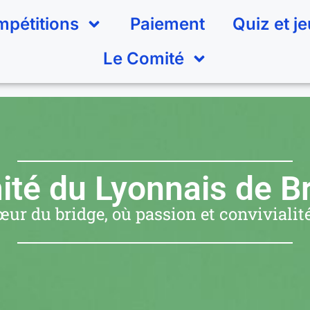
pétitions
Paiement
Quiz et j
Le Comité
té du Lyonnais de B
ur du bridge, où passion et convivialité