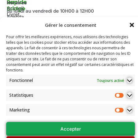
Du
Rapide
Horaires
Bridge
Accueil
du lundi au vendredi de 10H00 à 12H00
Livret
Agenda
Fermé pendant les vacances scolaire ainsi que le mois
d'accueil
2025-
Gérer le consentement
d’août.
Découvrir
2026
Adresse:
le Bridge
Pour offrir les meilleures expériences, nous utilisons des technologies
Compétitions
100 route de Paris
La
telles que les cookies pour stocker et/ou accéder aux informations des
du Comité
Fédération
69260 Charbonnières-les-Bains
appareils. Le fait de consentir à ces technologies nous permettra de
Email: secretariat.colybridge@gmail.com
Française
Jeunesse
traiter des données telles que le comportement de navigation ou les ID
de Bridge
Tél: 04 78 42 10 89
uniques sur ce site. Le fait de ne pas consentir ou de retirer son
Mentions
consentement peut avoir un effet négatif sur certaines caractéristiques et
Légales
fonctions.
Les
Fonctionnel
Toujours activé
documents
de
l’association
Statistiques
Assemblées
Générales
Marketing
et Conseils
régionaux
Accepter