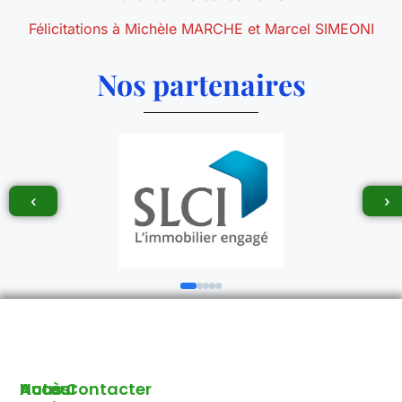
Félicitations à Michèle MARCHE et Marcel SIMEONI
Nos partenaires
‹
›
Autour
Accès
Nous Contacter