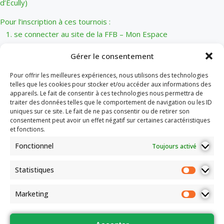
d’Ecully)
Pour l’inscription à ces tournois :
1. se connecter au site de la FFB – Mon Espace
2. dans le menu, sous votre nom : INSCRIPTIONS puis
Gérer le consentement
+S’INSCRIRE puis Tournois
de club
Pour offrir les meilleures expériences, nous utilisons des technologies
3. choisir le club support du tournoi,
telles que les cookies pour stocker et/ou accéder aux informations des
appareils. Le fait de consentir à ces technologies nous permettra de
1. Caluire, Rouge et Noir ou Roanne, selon le calendrier,
traiter des données telles que le comportement de navigation ou les ID
pour « Mercredi du
uniques sur ce site. Le fait de ne pas consentir ou de retirer son
consentement peut avoir un effet négatif sur certaines caractéristiques
Lyonnais »
et fonctions.
2. Monts d’Or pour « Jeudi du Lyonnais »
Fonctionnel
4. choisir En ligne et, pour affiner la recherche indiquer la Date à
Toujours activé
l’aide du calendrier
Statistiques
5. le tournoi s’affiche, choisir enfin S’INSCRIRE
Marketing
Les jeudis du Lyonnais 2026 2027