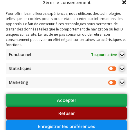
2025-
Gérer le consentement
d’août.
Découvrir
2026
Adresse:
le Bridge
Pour offrir les meilleures expériences, nous utilisons des technologies
Compétitions
100 route de Paris
La
telles que les cookies pour stocker et/ou accéder aux informations des
du Comité
Fédération
69260 Charbonnières-les-Bains
appareils. Le fait de consentir à ces technologies nous permettra de
Email: secretariat.colybridge@gmail.com
Française
Jeunesse
traiter des données telles que le comportement de navigation ou les ID
de Bridge
Tél: 04 78 42 10 89
uniques sur ce site. Le fait de ne pas consentir ou de retirer son
Mentions
consentement peut avoir un effet négatif sur certaines caractéristiques et
Légales
fonctions.
Les
Fonctionnel
Toujours activé
documents
de
Statistiques
l’association
Assemblées
Marketing
Générales
et Conseils
régionaux
Accepter
Refuser
Enregistrer les préférences
© Colybridge 2026