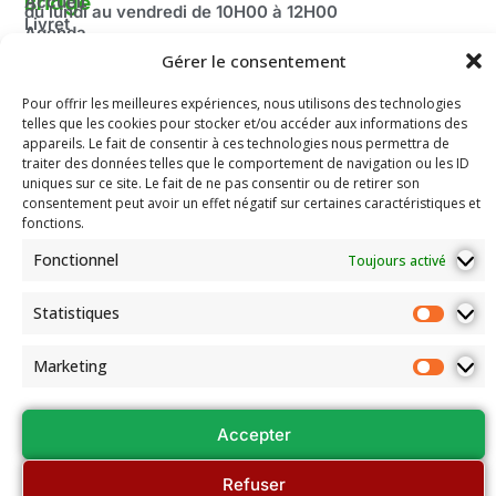
Bridge
Accueil
du lundi au vendredi de 10H00 à 12H00
Livret
Agenda
Fermé pendant les vacances scolaire ainsi que le mois
d'accueil
2025-
Gérer le consentement
d’août.
Découvrir
2026
Adresse:
le Bridge
Pour offrir les meilleures expériences, nous utilisons des technologies
Compétitions
100 route de Paris
La
telles que les cookies pour stocker et/ou accéder aux informations des
du Comité
Fédération
69260 Charbonnières-les-Bains
appareils. Le fait de consentir à ces technologies nous permettra de
Email: secretariat.colybridge@gmail.com
Française
Jeunesse
traiter des données telles que le comportement de navigation ou les ID
de Bridge
Tél: 04 78 42 10 89
uniques sur ce site. Le fait de ne pas consentir ou de retirer son
Mentions
consentement peut avoir un effet négatif sur certaines caractéristiques et
Légales
fonctions.
Les
Fonctionnel
Toujours activé
documents
de
l’association
Statistiques
Assemblées
Générales
Marketing
et Conseils
régionaux
Accepter
Refuser