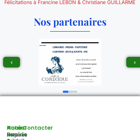
Félicitations à Francine LEBON & Christiane GUILLARME
Nos partenaires
‹
›
Autour
Accès
Nous Contacter
Du
Rapide
Horaires