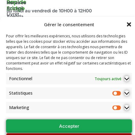
Du
Rapide
Horaires
Bridge
Accueil
du lundi au vendredi de 10H00 à 12H00
Livret
Agenda
Fermé pendant les vacances scolaire ainsi que le mois
d'accueil
2025-
Gérer le consentement
d’août.
Découvrir
2026
Adresse:
le Bridge
Pour offrir les meilleures expériences, nous utilisons des technologies
Compétitions
100 route de Paris
La
telles que les cookies pour stocker et/ou accéder aux informations des
du Comité
Fédération
69260 Charbonnières-les-Bains
appareils. Le fait de consentir à ces technologies nous permettra de
Email: secretariat.colybridge@gmail.com
Française
Jeunesse
traiter des données telles que le comportement de navigation ou les ID
de Bridge
Tél: 04 78 42 10 89
uniques sur ce site. Le fait de ne pas consentir ou de retirer son
Mentions
consentement peut avoir un effet négatif sur certaines caractéristiques et
Légales
fonctions.
Les
Fonctionnel
Toujours activé
documents
de
l’association
Statistiques
Assemblées
Générales
Marketing
et Conseils
régionaux
Accepter