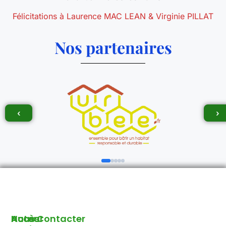
Félicitations à Laurence MAC LEAN & Virginie PILLAT
Nos partenaires
‹
›
Autour
Accès
Nous Contacter