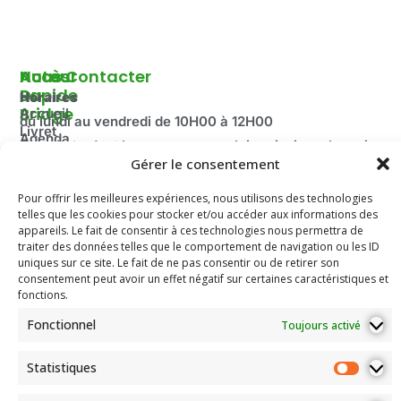
Autour
Accès
Nous Contacter
Du
Rapide
Horaires
Bridge
Accueil
du lundi au vendredi de 10H00 à 12H00
Livret
Agenda
Fermé pendant les vacances scolaire ainsi que le mois
d'accueil
2025-
Gérer le consentement
d’août.
Découvrir
2026
Adresse:
le Bridge
Compétitions
Pour offrir les meilleures expériences, nous utilisons des technologies
100 route de Paris
La
telles que les cookies pour stocker et/ou accéder aux informations des
du Comité
Fédération
69260 Charbonnières-les-Bains
appareils. Le fait de consentir à ces technologies nous permettra de
Email: secretariat.colybridge@gmail.com
Française
Jeunesse
traiter des données telles que le comportement de navigation ou les ID
de Bridge
Tél: 04 78 42 10 89
uniques sur ce site. Le fait de ne pas consentir ou de retirer son
Mentions
consentement peut avoir un effet négatif sur certaines caractéristiques et
Légales
fonctions.
Les
Fonctionnel
Toujours activé
documents
de
l’association
Statistiques
Assemblées