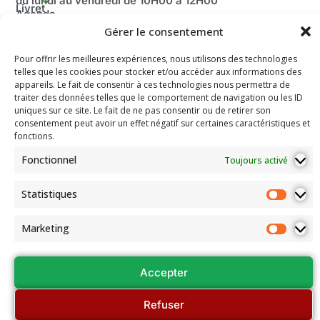
du lundi au vendredi de 10H00 à 12H00
Livret
Agenda
Fermé pendant les vacances scolaire ainsi que le mois
d'accueil
2025-
Gérer le consentement
d’août.
Découvrir
2026
Adresse:
le Bridge
Pour offrir les meilleures expériences, nous utilisons des technologies
Compétitions
100 route de Paris
La
telles que les cookies pour stocker et/ou accéder aux informations des
du Comité
Fédération
69260 Charbonnières-les-Bains
appareils. Le fait de consentir à ces technologies nous permettra de
Email: secretariat.colybridge@gmail.com
Française
Jeunesse
traiter des données telles que le comportement de navigation ou les ID
de Bridge
Tél: 04 78 42 10 89
uniques sur ce site. Le fait de ne pas consentir ou de retirer son
Mentions
consentement peut avoir un effet négatif sur certaines caractéristiques et
Légales
fonctions.
Les
Fonctionnel
Toujours activé
documents
de
l’association
Statistiques
Assemblées
Générales
Marketing
et Conseils
régionaux
Accepter
Refuser