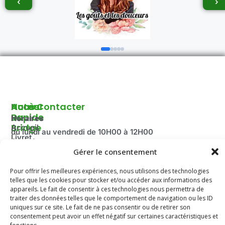
‹
›
Autour
Accès
Nous Contacter
Du
Rapide
Horaires
Bridge
Accueil
du lundi au vendredi de 10H00 à 12H00
Livret
Agenda
Fermé pendant les vacances scolaire ainsi que le mois
d'accueil
Gérer le consentement
2025-
d’août.
Découvrir
2026
Adresse:
le Bridge
Pour offrir les meilleures expériences, nous utilisons des technologies
Compétitions
100 route de Paris
La
telles que les cookies pour stocker et/ou accéder aux informations des
du Comité
Fédération
appareils. Le fait de consentir à ces technologies nous permettra de
69260 Charbonnières-les-Bains
Email: secretariat.colybridge@gmail.com
Française
traiter des données telles que le comportement de navigation ou les ID
Jeunesse
de Bridge
Tél: 04 78 42 10 89
uniques sur ce site. Le fait de ne pas consentir ou de retirer son
Mentions
consentement peut avoir un effet négatif sur certaines caractéristiques et
Légales