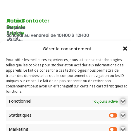
Autour
Accès
Nous Contacter
Du
Rapide
Horaires
Bridge
Accueil
du lundi au vendredi de 10H00 à 12H00
Livret
Agenda
Fermé pendant les vacances scolaire ainsi que le mois
d'accueil
2025-
Gérer le consentement
d’août.
Découvrir
2026
Adresse:
le Bridge
Pour offrir les meilleures expériences, nous utilisons des technologies
Compétitions
100 route de Paris
La
telles que les cookies pour stocker et/ou accéder aux informations des
du Comité
Fédération
69260 Charbonnières-les-Bains
appareils. Le fait de consentir à ces technologies nous permettra de
Email: secretariat.colybridge@gmail.com
Française
Jeunesse
traiter des données telles que le comportement de navigation ou les ID
de Bridge
Tél: 04 78 42 10 89
uniques sur ce site. Le fait de ne pas consentir ou de retirer son
Mentions
consentement peut avoir un effet négatif sur certaines caractéristiques et
Légales
fonctions.
Les
Fonctionnel
Toujours activé
documents
de
l’association
Statistiques
Assemblées
Générales
Marketing