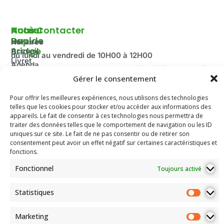
Autour
Accès
Nous Contacter
Du
Rapide
Horaires
Bridge
Accueil
du lundi au vendredi de 10H00 à 12H00
Livret
Agenda
Fermé pendant les vacances scolaire ainsi que le mois
d'accueil
2025-
Gérer le consentement
d’août.
Découvrir
2026
Adresse:
le Bridge
Pour offrir les meilleures expériences, nous utilisons des technologies
Compétitions
100 route de Paris
La
telles que les cookies pour stocker et/ou accéder aux informations des
du Comité
Fédération
69260 Charbonnières-les-Bains
appareils. Le fait de consentir à ces technologies nous permettra de
Email: secretariat.colybridge@gmail.com
Française
Jeunesse
traiter des données telles que le comportement de navigation ou les ID
de Bridge
Tél: 04 78 42 10 89
uniques sur ce site. Le fait de ne pas consentir ou de retirer son
Mentions
consentement peut avoir un effet négatif sur certaines caractéristiques et
Légales
fonctions.
Les
Fonctionnel
Toujours activé
documents
de
l’association
Statistiques
Assemblées
Générales
Marketing