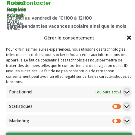
Autour
Accès
Nous Contacter
Du
Rapide
Horaires
Bridge
Accueil
du lundi au vendredi de 10H00 à 12H00
Livret
Agenda
Fermé pendant les vacances scolaire ainsi que le mois
d'accueil
2025-
d’août.
Découvrir
2026
Adresse:
Gérer le consentement
le Bridge
Compétitions
100 route de Paris
La
Pour offrir les meilleures expériences, nous utilisons des technologies
du Comité
Fédération
69260 Charbonnières-les-Bains
telles que les cookies pour stocker et/ou accéder aux informations des
Email: secretariat.colybridge@gmail.com
Française
Jeunesse
appareils. Le fait de consentir à ces technologies nous permettra de
de Bridge
Tél: 04 78 42 10 89
traiter des données telles que le comportement de navigation ou les ID
Mentions
uniques sur ce site. Le fait de ne pas consentir ou de retirer son
Légales
consentement peut avoir un effet négatif sur certaines caractéristiques et
Les
fonctions.
documents
Fonctionnel
Toujours activé
de
l’association
Statistiques
Assemblées
Générales
et Conseils
Marketing
régionaux