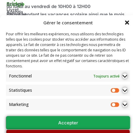
Bridge
Accueil
du lundi au vendredi de 10H00 à 12H00
Livret
Agenda
Fermé pendant les vacances scolaire ainsi que le mois
d'accueil
2025-
d’août.
Découvrir
Gérer le consentement
2026
Adresse:
le Bridge
Compétitions
100 route de Paris
Pour offrir les meilleures expériences, nous utilisons des technologies
La
du Comité
telles que les cookies pour stocker et/ou accéder aux informations des
Fédération
69260 Charbonnières-les-Bains
Email: secretariat.colybridge@gmail.com
Française
appareils. Le fait de consentir à ces technologies nous permettra de
Jeunesse
de Bridge
traiter des données telles que le comportement de navigation ou les ID
Tél: 04 78 42 10 89
Mentions
uniques sur ce site. Le fait de ne pas consentir ou de retirer son
Légales
consentement peut avoir un effet négatif sur certaines caractéristiques et
fonctions.
Les
documents
Fonctionnel
Toujours activé
de
l’association
Statistiques
Assemblées
Générales
Marketing
et Conseils
régionaux
Accepter