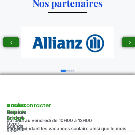
Nos partenaires
‹
›
Autour
Accès
Nous Contacter
Du
Rapide
Horaires
Bridge
Accueil
du lundi au vendredi de 10H00 à 12H00
Livret
Agenda
Fermé pendant les vacances scolaire ainsi que le mois
d'accueil
2025-