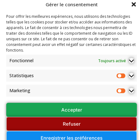
d’août.
Découvrir
2026
Gérer le consentement
Adresse:
le Bridge
Compétitions
100 route de Paris
La
Pour offrir les meilleures expériences, nous utilisons des technologies
du Comité
Fédération
69260 Charbonnières-les-Bains
telles que les cookies pour stocker et/ou accéder aux informations des
Email: secretariat.colybridge@gmail.com
Française
Jeunesse
appareils. Le fait de consentir à ces technologies nous permettra de
de Bridge
Tél: 04 78 42 10 89
traiter des données telles que le comportement de navigation ou les ID
Mentions
uniques sur ce site. Le fait de ne pas consentir ou de retirer son
Légales
consentement peut avoir un effet négatif sur certaines caractéristiques et
fonctions.
Les
documents
Fonctionnel
Toujours activé
de
l’association
Statistiques
Assemblées
Générales
Marketing
et Conseils
régionaux
Accepter
Refuser
© Colybridge 2026
Enregistrer les préférences