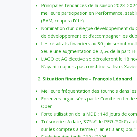
Principales tendances de la saison 2023-2024 :
meilleure participation en Performance, stabi
(BAM, coupes d’été)
Nomination d’un délégué développement du Comi
de développement et d’accompagner les club
Les résultats financiers au 30 juin seront mei
Seule une augmentation de 2,5€ de la part FFB
L’AGO et AG élective se dérouleront le 18 nov
N’ayant toujours pas constitué sa liste, Xavi
Situation financière – François Léonard
Meilleure fréquentation des tournois dans les
Epreuves organisées par le Comité en fin de s
Open
Forte utilisation de la MDB : 146 jours de com
Trésorerie : A date, 375k€, le PEG (50k€) a é
sur les comptes à terme (1 an et 3 ans) pour 
Evolution des tarifs 2024/2025