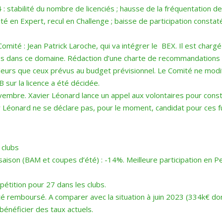
 stabilité du nombre de licenciés ; hausse de la fréquentation de
lité en Expert, recul en Challenge ; baisse de participation const
té : Jean Patrick Laroche, qui va intégrer le BEX. Il est chargé
s dans ce domaine. Rédaction d’une charte de recommandations
lleurs que ceux prévus au budget prévisionnel. Le Comité ne modif
 sur la licence a été décidée.
embre. Xavier Léonard lance un appel aux volontaires pour consti
er Léonard ne se déclare pas, pour le moment, candidat pour ces f
 clubs
aison (BAM et coupes d’été) : -14%. Meilleure participation en P
pétition pour 27 dans les clubs.
té remboursé. A comparer avec la situation à juin 2023 (334k€ don
bénéficier des taux actuels.