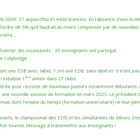
08/2009, 37 aujourd’hui et 4400 licenciés. En l’absence d’une écol
l’ordre de 5% qu’il faudrait au moins compenser par de nouvelle
croitre…
senter les nouveautés ; 30 enseignants ont participé.
te Colybridge
 ont une EDB avec label, 7 ont une EDB sans label et 9 n’ont pas
ère
initiation 1
année dans 27 clubs.
ntrée pour recruter de nouveaux joueurs notamment débutants. Ki
er une nouvelle session de formation en mars 2025. Le président
at mais dont l’emploi du temps (formation universitaire) ne leur 
butants, le championnat des EDB et les simultanées de élèves (m
 d’un tournoi. Message à transmettre aux enseignants !