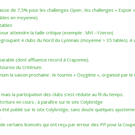
aisse de 7,5% pour les challenges Open ; les challenges « Espoir 
tables en moyenne)
tables
pour atteindre la taille critique (exemple : MVI –Yzeron)
groupant 4 clubs du Nord du Lyonnais (moyenne > 35 tables). A v
arable (dont affluence record à Craponne).
 tournoi du Critérium.
um la saison prochaine : le tournoi « Oxygène », organisé par le c
ais la participation des clubs s’est réduite au fil du temps.
iture en cours ; à paraître sur le site Colybridge
 été publié sur le site Colybridge, sans doute quelques ajusteme
.
certains licenciés qui ont reçu par erreur des PP pour la Coupe d