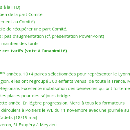
s à la FFB)
tien de la part Comité
sement au Comité)
icile de récupérer une part Comité.
s : pas d’augmentation (cf. présentation PowerPoint)
 maintien des tarifs
 ces tarifs (vote à l’unanimité).
ème
années. 10+4 paires sélectionnées pour représenter le Lyonnais
Région, elles ont regroupé 300 enfants venus de toute la France. 
 Régionale. Excellente mobilisation des bénévoles qui ont fortem
 des places pour des séjours bridge.
cette année. En légère progression. Merci à tous les formateurs
e déroulera à Poitiers le WE du 11 novembre avec une journée au
 Cadets (18/19 mai)
 Yzeron, St Exupéry à Meyzieu.