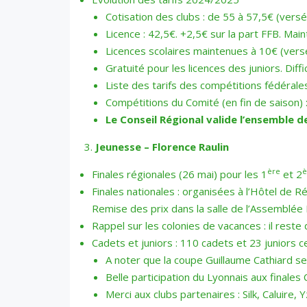
Cotisation des clubs : de 55 à 57,5€ (versé
Licence : 42,5€. +2,5€ sur la part FFB. Main
Licences scolaires maintenues à 10€ (ver
Gratuité pour les licences des juniors. Diff
Liste des tarifs des compétitions fédérale
Compétitions du Comité (en fin de saison) :
Le Conseil Régional valide l’ensemble de
Jeunesse – Florence Raulin
ère
Finales régionales (26 mai) pour les 1
et 2
Finales nationales : organisées à l’Hôtel de 
Remise des prix dans la salle de l’Assemblée
Rappel sur les colonies de vacances : il reste
Cadets et juniors : 110 cadets et 23 juniors 
A noter que la coupe Guillaume Cathiard s
Belle participation du Lyonnais aux finales
Merci aux clubs partenaires : Silk, Caluire,