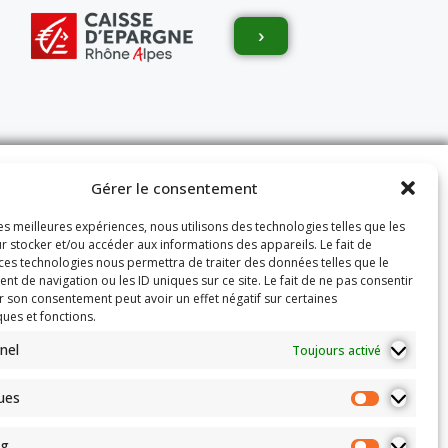
›
Gérer le consentement
Nous Contacter
les meilleures expériences, nous utilisons des technologies telles que les
r stocker et/ou accéder aux informations des appareils. Le fait de
Horaires
 ces technologies nous permettra de traiter des données telles que le
du lundi au vendredi de 10H00 à
 de navigation ou les ID uniques sur ce site. Le fait de ne pas consentir
r son consentement peut avoir un effet négatif sur certaines
12H00
ques et fonctions.
Fermé pendant les vacances scolaire
nel
Toujours activé
ainsi que le mois d’août.
Adresse:
100 route de Paris
ques
n
69260 Charbonnières-les-Bains
Email:
eils
secretariat.colybridge@gmail.com
ng