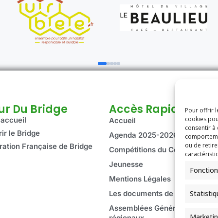
ur Du Bridge
Accès Rapide
Pour offrir 
cookies pou
'accueil
Accueil
consentir à
ir le Bridge
Agenda 2025-2026
comportement
ou de retire
ration Française de Bridge
Compétitions du Comité
caractéristi
Jeunesse
Fonction
Mentions Légales
Statisti
Les documents de l’associatio
Assemblées Générales et Cons
Marketi
régionaux