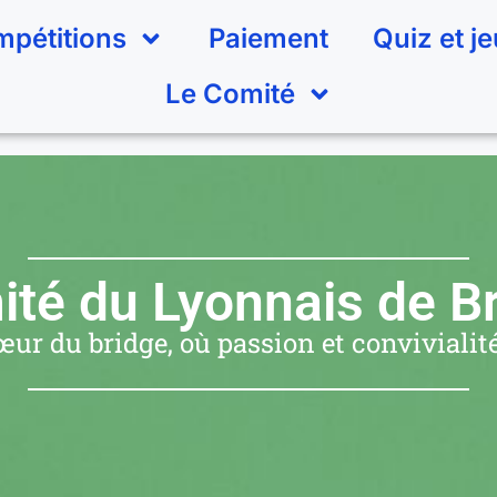
pétitions
Paiement
Quiz et j
Le Comité
té du Lyonnais de B
ur du bridge, où passion et convivialité